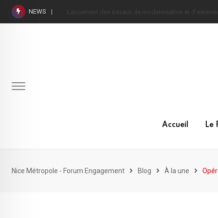
Skip
NEWS
Découvrez Geovelo : votre compagnon pour le cyclis
to
content
Accueil
Le 
Nice Métropole - Forum Engagement
Blog
À la une
Opéra