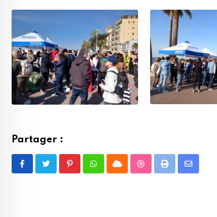
Partager :
Pinterest
Whatsapp
Cloud
StumbleUpon
Print
Share
via
Email