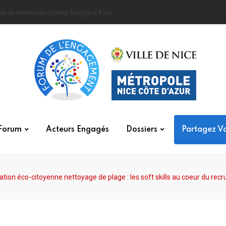
me urbain
Forum
Acteurs Engagés
Dossiers
Partagez V
tion éco-citoyenne nettoyage de plage : les soft skills au coeur du rec