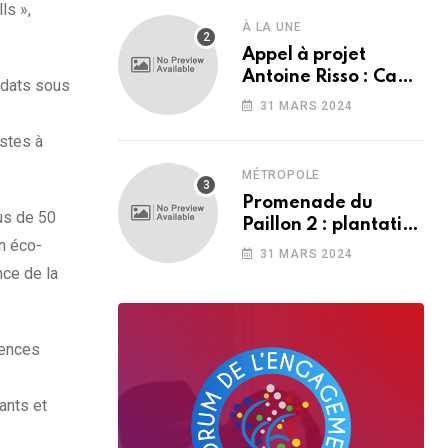
ls »,
lors de la San
À LA UNE
Bertoumiéu
Appel à projet
Antoine Risso : Cap
didats sous
vers la transition
31 MARS 2024
écologique !
ostes à
MÉTROPOLE
Promenade du
us de 50
Paillon 2 : plantation
on éco-
des premiers arbres
31 MARS 2024
dans le secteur de la
nce de la
Bourgada
tences
ants et