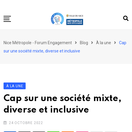
Skip
to
content
Accueil
Nice Métropole - Forum Engagement
Blog
À la une
Cap
Le forum
sur une société mixte, diverse et inclusive
Acteurs engagés
Dossiers
Partagez votre engagement
À LA UNE
Cap sur une société mixte,
diverse et inclusive
24 OCTOBRE 2022