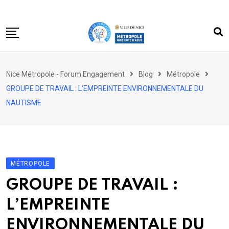
Skip
to
content
Accueil
Nice Métropole - Forum Engagement
Blog
Métropole
Le forum
GROUPE DE TRAVAIL : L’EMPREINTE ENVIRONNEMENTALE DU
Acteurs engagés
NAUTISME
Dossiers
Partagez votre engagement
MÉTROPOLE
GROUPE DE TRAVAIL :
L’EMPREINTE
ENVIRONNEMENTALE DU