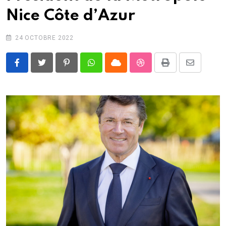
Nice Côte d’Azur
24 OCTOBRE 2022
Pinterest
Whatsapp
Cloud
StumbleUpon
Print
Share
via
Email