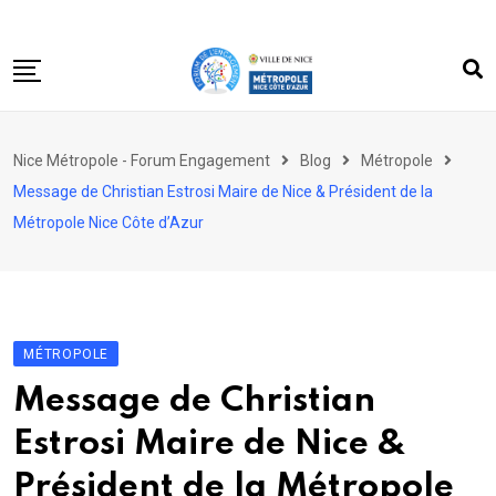
Skip
to
content
Accueil
Nice Métropole - Forum Engagement
Blog
Métropole
Le forum
Message de Christian Estrosi Maire de Nice & Président de la
Acteurs engagés
Métropole Nice Côte d’Azur
Dossiers
Partagez votre engagement
MÉTROPOLE
Message de Christian
Estrosi Maire de Nice &
Président de la Métropole