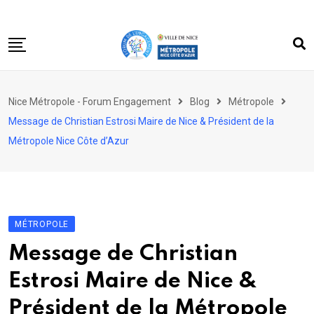
Skip
to
content
Accueil
Nice Métropole - Forum Engagement
Blog
Métropole
Le forum
Message de Christian Estrosi Maire de Nice & Président de la
Acteurs engagés
Métropole Nice Côte d’Azur
Dossiers
Partagez votre engagement
MÉTROPOLE
Message de Christian
Estrosi Maire de Nice &
Président de la Métropole