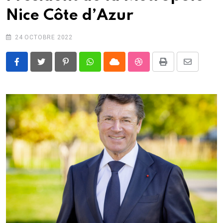
Nice Côte d’Azur
24 OCTOBRE 2022
Pinterest
Whatsapp
Cloud
StumbleUpon
Print
Share
via
Email